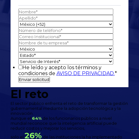
He leído y acepto los términos y
condiciones de
AVISO DE PRIVACIDAD.
*
El reto
El sector público enfrenta el reto de transformar la gestión
gubernamental mediante la adopción tecnológica y la
innovación.
Aunque el
64%
de los funcionarios públicos a nivel
mundial reconoce que la inteligencia artificial puede
reducir costos y mejorar los servicios,
26%
solo el
de las instituciones la ha implementado