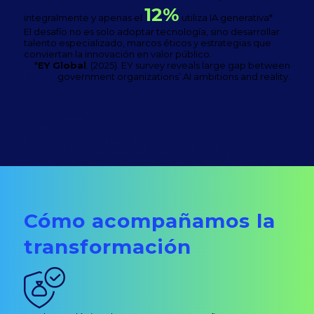
12%
integralmente y apenas el
utiliza IA generativa*
El desafío no es solo adoptar tecnología, sino desarrollar
talento especializado, marcos éticos y estrategias que
conviertan la innovación en valor público.
*
EY Global
. (2025). EY survey reveals large gap between
government organizations’ AI ambitions and reality.
Cómo acompañamos la
transformación