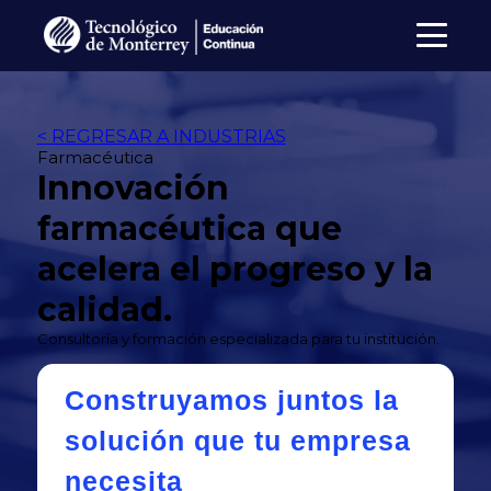
< REGRESAR A INDUSTRIAS
Farmacéutica
Innovación
farmacéutica que
acelera el progreso y la
calidad.
Consultoría y formación especializada para tu institución.
Construyamos juntos la
solución que tu empresa
necesita