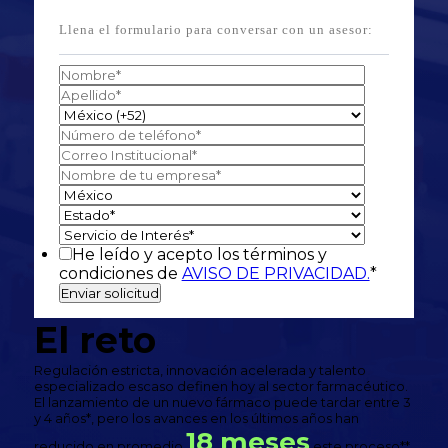
Llena el formulario para conversar con un asesor:
He leído y acepto los términos y
condiciones de
AVISO DE PRIVACIDAD.
*
El reto
Regulación estricta, innovación acelerada y talento
especializado escaso definen hoy al sector farmacéutico.
El lanzamiento de un nuevo fármaco puede tardar entre 3
y 4 años*, pero los avances en los últimos años han
18 meses
reducido en promedio
este proceso**.