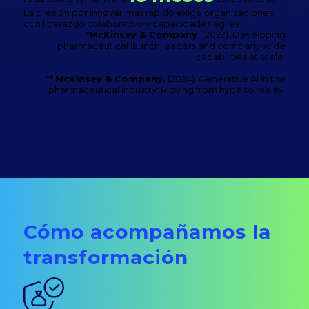
La presión por innovar más rápido exige organizaciones
con liderazgo colaborativo y capacidades ágiles.
*
McKinsey & Company.
(2022). Developing
pharmaceutical launch leaders and company-wide
capabilities at scale.
**
McKinsey & Company.
(2024). Generative AI in the
pharmaceutical industry: Moving from hype to reality.
Cómo acompañamos la
transformación